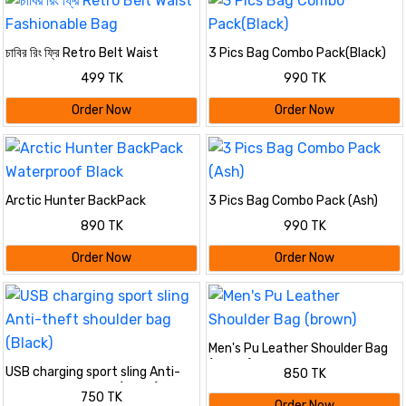
চাবির রিং ফ্রি Retro Belt Waist
3 Pics Bag Combo Pack(Black)
Fashionable Bag
499 TK
990 TK
Order Now
Order Now
Arctic Hunter BackPack
3 Pics Bag Combo Pack (Ash)
Waterproof Black
890 TK
990 TK
Order Now
Order Now
Men's Pu Leather Shoulder Bag
(brown)
USB charging sport sling Anti-
850 TK
theft shoulder bag (Black)
750 TK
Order Now