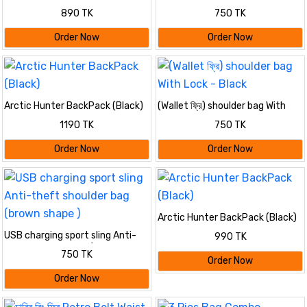
BackPack
Lock - Black
890 TK
750 TK
Order Now
Order Now
Arctic Hunter BackPack (Black)
(Wallet ফ্রি) shoulder bag With
Lock - Black
1190 TK
750 TK
Order Now
Order Now
Arctic Hunter BackPack (Black)
USB charging sport sling Anti-
990 TK
theft shoulder bag (brown shape
750 TK
)
Order Now
Order Now