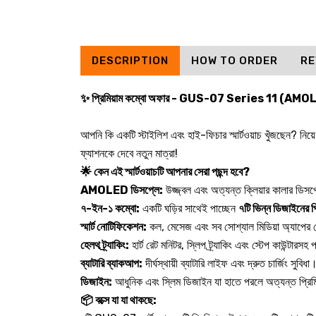
DESCRIPTION
HOW TO ORDER
RE
✨ প্রিমিয়াম কম্বো অফার - GUS-07 Series 11 (AM
আপনি কি একটি স্টাইলিশ এবং হাই-ফিচার স্মার্টওয়াচ খুঁজছেন? নিয়ে
ফ্যাশনকে দেবে নতুন মাত্রা!
🌟 কেন এই স্মার্টওয়াচটি আপনার সেরা পছন্দ হবে?
AMOLED ডিসপ্লে:
উজ্জ্বল এবং অত্যন্ত ক্লিয়ার কালার ডিসপ্ল
৭-ইন-১ কম্বো:
একটি ঘড়ির সাথেই পাচ্ছেন
৭টি ভিন্ন ডিজাইনের প্র
স্মার্ট নোটিফিকেশন:
কল, মেসেজ এবং সব সোশ্যাল মিডিয়া অ্যাপের
হেলথ ট্র্যাকিং:
হার্ট রেট মনিটর, স্লিপ ট্র্যাকিং এবং স্টেপ কাউন্টা
ব্যাটারি ব্যাকআপ:
দীর্ঘস্থায়ী ব্যাটারি লাইফ এবং দ্রুত চার্জিং সুবিধা
ডিজাইন:
আধুনিক এবং স্লিম ডিজাইন যা হাতে পরলে অত্যন্ত প্রি
📦 বক্সে যা যা থাকছে: