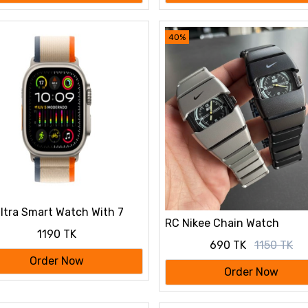
40%
ltra Smart Watch With 7
RC Nikee Chain Watch
rent Straps
1190 TK
690 TK
1150 TK
Order Now
Order Now