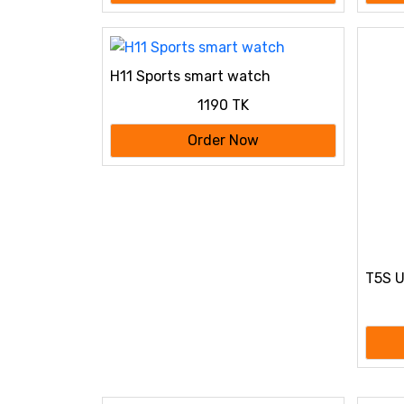
H11 Sports smart watch
1190 TK
Order Now
T5S U
Diffe