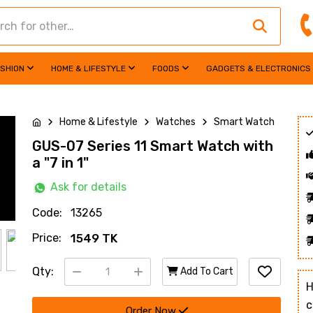
ASHION
HOME & LIFESTYLE
FOODS
GADGETS & ELECTRONICS
Home & Lifestyle
Watches
Smart Watch
GUS-07 Series 11 Smart Watch with
a "7 in 1"
Ask for details
Code:
13265
Price:
1549 TK
Qty:
Add To Cart
H
c
Order Now