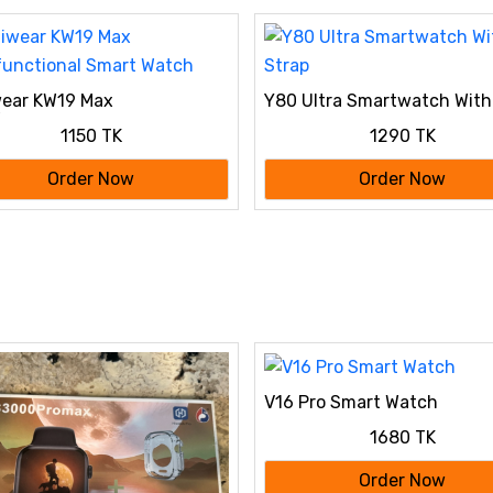
wear KW19 Max
Y80 Ultra Smartwatch With
functional Smart Watch
Strap
1150 TK
1290 TK
Order Now
Order Now
V16 Pro Smart Watch
1680 TK
Order Now