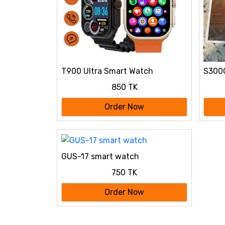
T900 Ultra Smart Watch
S3000
850 TK
Order Now
GUS-17 smart watch
750 TK
Order Now