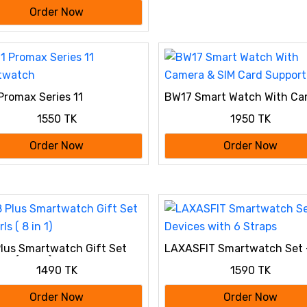
Order Now
Promax Series 11
BW17 Smart Watch With Ca
twatch
& SIM Card Support
1550 TK
1950 TK
Order Now
Order Now
lus Smartwatch Gift Set
LAXASFIT Smartwatch Set 
rls ( 8 in 1)
Devices with 6 Straps
1490 TK
1590 TK
Order Now
Order Now