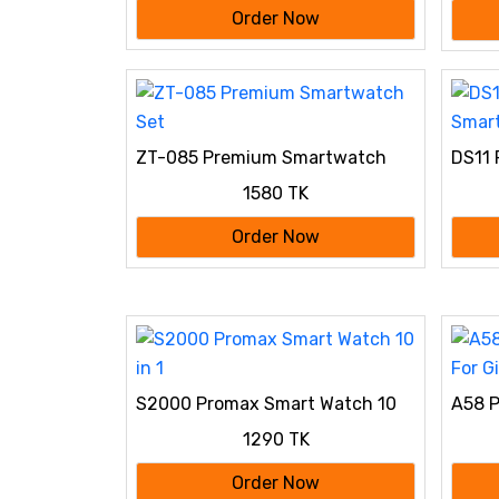
Order Now
ZT-085 Premium Smartwatch
DS11 
Set
Smar
1580 TK
Order Now
S2000 Promax Smart Watch 10
A58 P
in 1
For Gi
1290 TK
Order Now