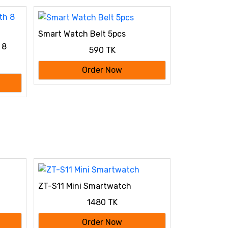
Smart Watch Belt 5pcs
 8
590 TK
Order Now
ZT-S11 Mini Smartwatch
1480 TK
Order Now