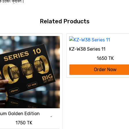
ক চার্জিং ক্যাবল।
Related Products
KZ-W38 Series 11
1650 TK
Order Now
um Golden Edition
watch Sale - Series 10 (ZT-
1750 TK