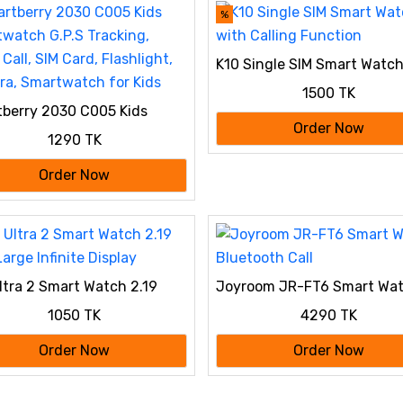
%
K10 Single SIM Smart Watch
Calling Function
1500 TK
berry 2030 C005 Kids
watch G.P.S Tracking,
Order Now
1290 TK
Call, SIM Card, Flashlight,
a, Smartwatch for Kids
Order Now
ltra 2 Smart Watch 2.19
Joyroom JR-FT6 Smart Wa
Large Infinite Display
Bluetooth Call
1050 TK
4290 TK
Order Now
Order Now