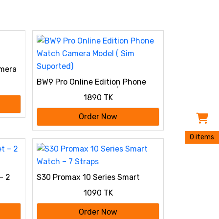
mera
BW9 Pro Online Edition Phone
Watch Camera Model ( Sim
1890 TK
Suported)
Order Now
0 items
– 2
S30 Promax 10 Series Smart
Watch – 7 Straps
1090 TK
Order Now