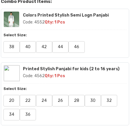
Combo Product Items:
Colors Printed Stylish Semi Logn Panjabi
Code: 4552
Qty: 1 Pcs
Select Size:
38
40
42
44
46
Printed Stylish Panjabi for kids (2 to 16 years)
Code: 4562
Qty: 1 Pcs
Select Size:
20
22
24
26
28
30
32
34
36