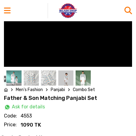
Men's Fashion
Panjabi
Combo Set
Father & Son Matching Panjabi Set
Ask for details
Code:
4553
Price:
1090 TK