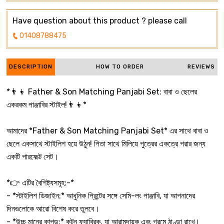
Have question about this product ? please call
01408788475
DESCRIPTION
HOW TO ORDER
REVIEWS
*👨‍👦 Father & Son Matching Panjabi Set: বাবা ও ছেলের
একরকম পাঞ্জাবির স্টাইল!👨‍👦*
আমাদের *Father & Son Matching Panjabi Set* এর সাথে বাবা ও
ছেলে একসাথে স্টাইলিশ হয়ে উঠুন! পিতা সাথে মিলিয়ে পুত্রের একত্রে পরার জন্য
একটি পারফেক্ট সেট।
*👉 এটির বৈশিষ্ট্যসমূহ:-*
- *স্টাইলিশ ডিজাইন:* আধুনিক প্রিন্টের সঙ্গে সেমি-লং পাঞ্জাবি, যা আপনাদের
দিনগুলোকে আরো বিশেষ করে তুলবে।
- *উচ্চ মানের কাপড়:* কটন ফ্যাব্রিক, যা আরামদায়ক এবং গরমে ঠাণ্ডা রাখে।