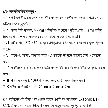
👉 আকর্ষণীয় ফিচার সমূহ:-
- 💨 শক্তিশালী এয়ারফ্লো: ২.৫ মিটার পর্যন্ত বাতাস পৌঁছাতে সক্ষম – ঠান্ডা হাওয়া
ছড়িয়ে পড়বে মুহূর্তেই।
- 💧 সুপার মিস্ট ফাংশন: ৬০০ml পানির ট্যাংক থেকে প্রতি ঘণ্টায় ২২৫ml পর্যন্ত
মিস্ট তৈরি হয় – বাতাসকে করে তোলে আরও সতেজ এসির মতো।
- 🌈 মাল্টিকালার LED লাইট: রাত্রে চোখজুড়ানো রঙিন আলোয় ঘর করে তুলে স্নিগ্ধ
ও সুন্দর।
- 🔌 টাইপ-C চার্জিং: আধুনিক টাইপ-C প্লাগের মাধ্যমে সহজেই চার্জ ও চালানো
যায়।
- ⏰ স্মার্ট টাইমার: ২.৫ থেকে ১২ ঘণ্টা পর্যন্ত টাইমার সেট করে নিশ্চিন্তে ব্যবহার করা
যাবে।
- 🔋 পাওয়ার সাশ্রয়ী: 10W শক্তিতে চলে, তাই বিদ্যুৎ খরচও কম।
* 📐সাইজ ও ডিজাইন: মাপ: 21cm x 9cm x 26cm
👉 বর্তমানের এই তীব্র গরম থেকে বাঁচতে এখনই সংগ্রহ করুন Extonic ET-
C702 এবং এই গরমে উপভোগ করুন এক নতুন ধরনের স্বস্তি ও স্টাইল!