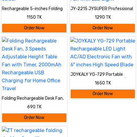
Rechargeable 5-inches Folding
JY-2215 JYSUPER Professional
fan HCZ21 Green colour
Rechargeable Fan With LED Light
1150 TK
1290 TK
Order Now
Order Now
JOYKALY YG-729 Portable
Rechargeable LED Light AC/AD
1650 TK
Electronic Fan with 6" inches
High Speed Blade
Order Now
Folding Rechargeable Desk Fan,
3 Speeds Adjustable Height
690 TK
Table Fan with Timer, 2000mAh
Rechargeable USB Charging for
Order Now
Home Office Travel