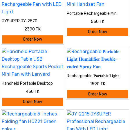
Portable Rechargeable Mini
Handset Fan
JYSUPER JY-2570
550 TK
Rechargeable Fan with LED Light
2390 TK
Order Now
Order Now
Rechargeable 𝐏𝐨𝐫𝐭𝐚𝐛𝐥𝐞 𝐋𝐢𝐠𝐡𝐭
𝐇𝐮𝐦𝐢𝐝𝐢𝐟𝐢𝐞𝐫 𝐃𝐨𝐮𝐛𝐥𝐞-𝐞𝐧𝐝𝐞𝐝 𝐒𝐩𝐫𝐚𝐲
Handheld Portable Desktop
1590 TK
𝐅𝐚𝐧
Table USB Rechargeable Sports
450 TK
Pocket Mini Fan with Lanyard
Order Now
Order Now