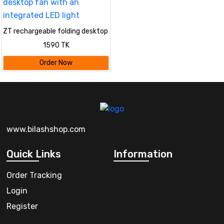
ZT rechargeable folding desktop
fan with an integrated LED light
1590 TK
Order Now
www.bilashshop.com
Quick Links
Information
Order Tracking
Login
Register