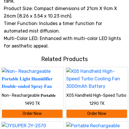
tank.
Product Size: Compact dimensions of 21cm X 9cm X
26cm (8.26 x 3.54 x 10.23 inch).
Timer Function: Includes a timer function for
automated mist diffusion.
Multi-Color LED: Enhanced with multi-color LED lights
for aesthetic appeal.
Related Products
Non- Reachargeable 𝐏𝐨𝐫𝐭𝐚𝐛𝐥𝐞
X05 Handheld High-Speed Turbo
𝐋𝐢𝐠𝐡𝐭 𝐇𝐮𝐦𝐢𝐝𝐢𝐟𝐢𝐞𝐫 𝐃𝐨𝐮𝐛𝐥𝐞-𝐞𝐧𝐝𝐞𝐝
Cooling Fan 3000mAh Battery
1490 TK
1290 TK
𝐒𝐩𝐫𝐚𝐲 𝐅𝐚𝐧
Order Now
Order Now